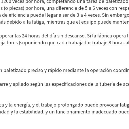
y 1200 veces por hora, completando una tarea de paletizad
 (o piezas) por hora, una diferencia de 5 a 6 veces con resp
 de eficiencia puede llegar a ser de 3 a 4 veces. Sin embar
 más debido a la fatiga, mientras que el equipo puede mant
ortadora de
Cinta transportadora de
Cinta transportadora d
rar las 24 horas del día sin descanso. Si la fábrica opera l
e acero
tubos de acero
tubos de acero
adores (suponiendo que cada trabajador trabaje 8 horas al d
 los productos
 paletizado preciso y rápido mediante la operación coordin
e y apilado según las especificaciones de la tubería de ace
ca y la energía, y el trabajo prolongado puede provocar fatig
midad y la estabilidad, y un funcionamiento inadecuado pued