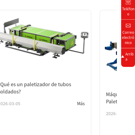
Teléfon
o
Correo
electró
nico
Arrib
a
aletizador de tubos
Máquina Automática para
Paletizar Tubos de Acero
Más
2026-02-25