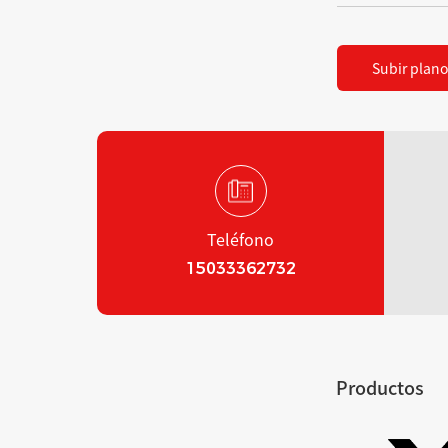
Subir plano
Teléfono
15033362732
Productos