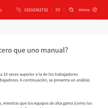
o
15033362732
Idioma
s de aplicación
Tecnología
eng Imaging
Servicio postventa
acero que uno manual?
e
Máquina
Máquina
 10 veces superior a la de los trabajadores
empaquetadora y
empaquetadora y
ajadores. A continuación, se presenta un análisis
flejadora automática de
flejadora automática de
tubos de acero
tubos de acero
a, mientras que los equipos de alta gama (como los