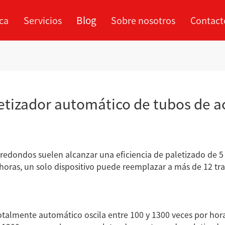
Blog
ca
Servicios
Sobre nosotros
Contact
Centro de
Proceso de
mpresa
Perfil de la empresa
Industria
Caso
rcado de servicios
Xinp
procesamiento
cooperación
etizador automático de tubos de 
Apilador automático d
tubos de acero
ra de tubo
Paletizadora simple
edondos suelen alcanzar una eficiencia de paletizado de 5 a
rado
ras, un solo dispositivo puede reemplazar a más de 12 trab
totalmente automático oscila entre 100 y 1300 veces por hor