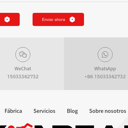
Enviar ahora
WeChat
WhatsApp
15033362732
+86 15033362732
Fábrica
Servicios
Blog
Sobre nosotros