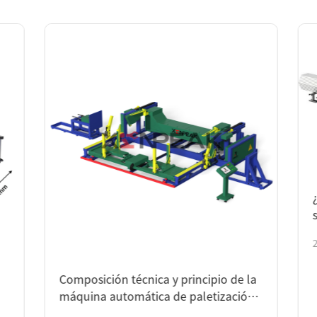
¿Qué es un p
soldados?
2026-03-05
omposición técnica y principio de la
áquina automática de paletización
e tubos de acero