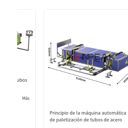
s
ás
Principio de la máquina automática
C
de paletización de tubos de acero
m
d