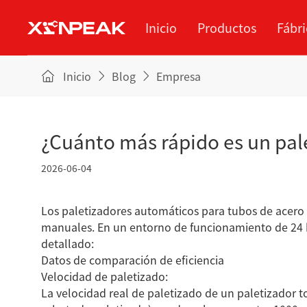
Inicio
Productos
Fábri
Inicio
Blog
Empresa
Sobre nosotros
Blog
tubería
Servicios
Fábrica
E
Me
¿Cuánto más rápido es un pal
lámina
2026-06-04
Paletizado
Los paletizadores automáticos para tubos de acero r
cuad
manuales. En un entorno de funcionamiento de 24 ho
detallado:
Datos de comparación de eficiencia
Velocidad de paletizado:
La velocidad real de paletizado de un paletizador 