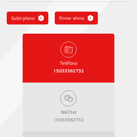
Subir plano
Enviar ahora
Teléfono
15033362732
WeChat
15033362732