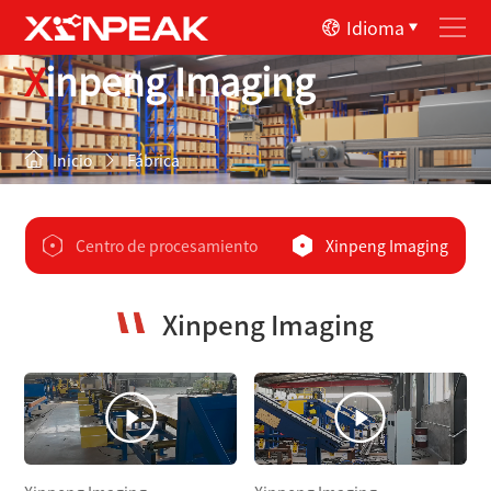
Idioma
Xinpeng Imaging
Inicio
Fábrica
Centro de procesamiento
Xinpeng Imaging
Xinpeng Imaging