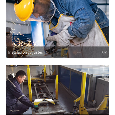
01
Compromiso de Servicio Postventa
Cubrimos los costos de reparación dentro de la garantía
por problemas de calidad y ofrecemos soporte al cliente
24/7. Respondemos en un plazo de 4 horas para resolver
problemas rápidamente.
Instalación y Ajustes
02
02
Instalación y Ajustes
Nuestro equipo técnico instalará y ajustará el equipo en el
sitio para garantizar una configuración adecuada y un
funcionamiento sin problemas.