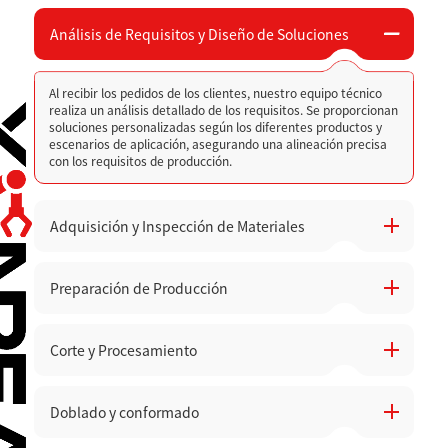
Análisis de Requisitos y Diseño de Soluciones
Al recibir los pedidos de los clientes, nuestro equipo técnico
realiza un análisis detallado de los requisitos. Se proporcionan
soluciones personalizadas según los diferentes productos y
escenarios de aplicación, asegurando una alineación precisa
con los requisitos de producción.
Adquisición y Inspección de Materiales
Preparación de Producción
Se seleccionan materiales de alta calidad, y antes de
almacenarlos, se realizan inspecciones de calidad y pruebas
de aceptación para evitar problemas de producción causados
por defectos en los materiales.
Corte y Procesamiento
Preparación de equipos, herramientas y líneas de producción
necesarias. Se revisa el estado de los equipos para asegurar
el funcionamiento sin problemas en todos los talleres.
Doblado y conformado
Utilización de máquinas de punzonado CNC de alta precisión,
cortadoras láser y máquinas de grabado para cortar, perforar