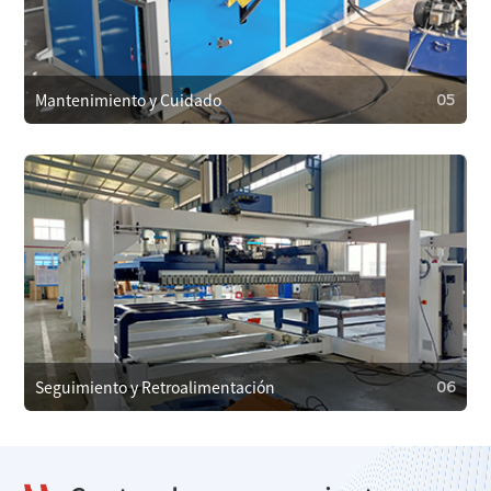
Los clientes pueden contactar con el soporte técnico en
cualquier momento por teléfono, correo electrónico o en
línea. Para problemas complejos, ofrecemos asistencia
remota o enviamos técnicos al sitio si es necesario.
Mantenimiento y Cuidado
05
05
Mantenimiento y Cuidado
Proporcionamos mantenimiento regular para garantizar
un funcionamiento eficiente y prevenir fallos. En caso de
falla, ofrecemos servicios de reparación de emergencia
para minimizar el tiempo de inactividad.
Seguimiento y Retroalimentación
06