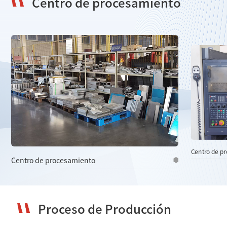
Centro de procesamiento
06
Seguimiento y Retroalimentación
Realizamos un seguimiento regular con los clientes para
obtener retroalimentación y resolver problemas,
utilizándola para mejorar nuestros productos y servicios.
Centro de p
Centro de procesamiento
Proceso de Producción