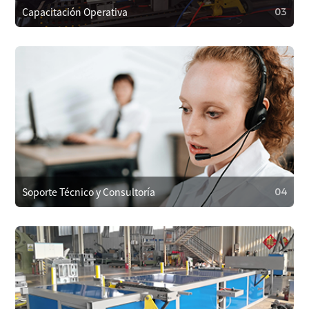
Capacitación Operativa
03
03
Capacitación Operativa
Proporcionamos capacitación a los operadores para
garantizar el uso correcto, reducir fallos y también
capacitación en mantenimiento y reparaciones menores
para prolongar la vida útil del equipo.
Soporte Técnico y Consultoría
04
04
Soporte Técnico y Consultoría