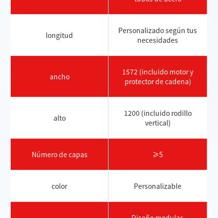
Personalizado según tus
longitud
necesidades
1572 (incluido motor y
ancho
protector de cadena)
1200 (incluido rodillo
alto
vertical)
Número de capas
≥5
color
Personalizable
Diseño modular,