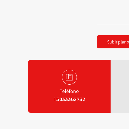
Subir plano
Teléfono
15033362732