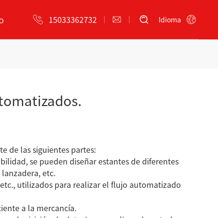
o
15033362732
Idioma
s de aplicación
Tecnología
eng Imaging
Servicio postventa
utomatizados.
e
Máquina
Máquina
 de las siguientes partes:
empaquetadora y
empaquetadora y
abilidad, se pueden diseñar estantes de diferentes
flejadora automática de
flejadora automática de
 lanzadera, etc.
tubos de acero
tubos de acero
tc., utilizados para realizar el flujo automatizado
ciente a la mercancía.