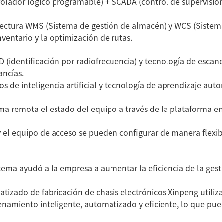
rolador lógico programable) + SCADA (control de supervisión 
tectura WMS (Sistema de gestión de almacén) y WCS (Sistema
ventario y la optimización de rutas.
ortadora de
Cinta transportadora de
Cinta transportadora d
ID (identificación por radiofrecuencia) y tecnología de escan
e acero
tubos de acero
tubos de acero
ancías.
os de inteligencia artificial y tecnología de aprendizaje aut
 remota el estado del equipo a través de la plataforma en l
 los productos
el equipo de acceso se pueden configurar de manera flexib
tema ayudó a la empresa a aumentar la eficiencia de la gesti
.
izado de fabricación de chasis electrónicos Xinpeng utiliza
namiento inteligente, automatizado y eficiente, lo que pued