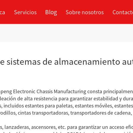
Blog
ca
Servicios
Sobre nosotros
Contact
Centro de
Proceso de
mpresa
Perfil de la empresa
Industria
Caso
rcado de servicios
Xinp
procesamiento
cooperación
 de sistemas de almacenamiento a
Apilador automático d
tubos de acero
ra de tubo
Paletizadora simple
eng Electronic Chassis Manufacturing consta principalmente
rado
eación de alta resistencia para garantizar estabilidad y dur
, incluidos estantes para paletas, estantes móviles, estantes
dillos, cintas transportadoras, transportadores de cadena, e
, lanzaderas, ascensores, etc. para garantizar un acceso efi