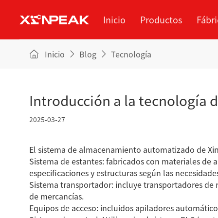
Inicio
Productos
Fábri
Inicio
Blog
Tecnología
Sobre nosotros
Blog
tubería
Servicios
Fábrica
E
Me
Introducción a la tecnología
lámina
2025-03-27
Paletizado
El sistema de almacenamiento automatizado de Xinp
cuad
Sistema de estantes: fabricados con materiales de al
especificaciones y estructuras según las necesidades
Sistema transportador: incluye transportadores de ro
de mercancías.
Equipos de acceso: incluidos apiladores automáticos