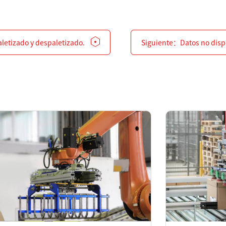
aletizado y despaletizado.
Siguiente：
Datos no disp