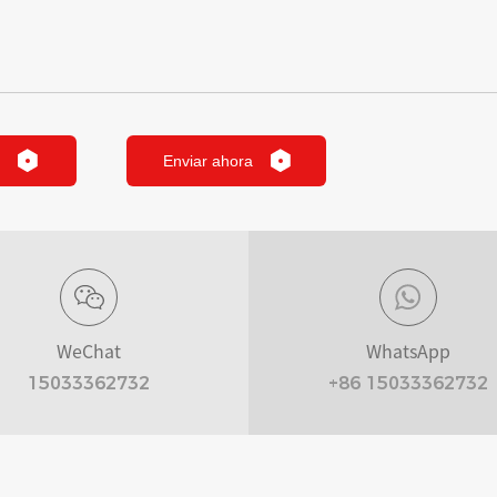
Enviar ahora
WeChat
WhatsApp
15033362732
+86 15033362732