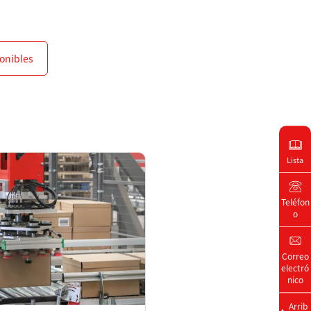
onibles
Lista
Teléfon
o
Correo
electró
nico
Arrib