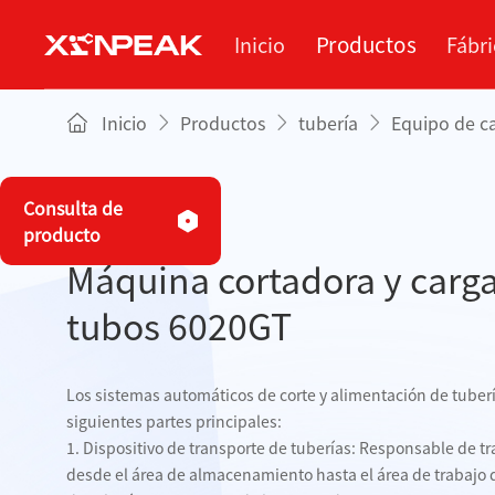
Productos
Inicio
Fábri
Inicio
Productos
tubería
Equipo de ca
Sobre nosotros
Blog
tubería
Servicios
Fábrica
E
Me
Consulta de
producto
lámina
Máquina cortadora y carg
TUBERÍA
tubos 6020GT
Paletizado
cuad
Equipos de paletizado
Los sistemas automáticos de corte y alimentación de tubería
de tuberías.
siguientes partes principales:
Equipo de carga de
1. Dispositivo de transporte de tuberías: Responsable de tr
tuberías
desde el área de almacenamiento hasta el área de trabajo 