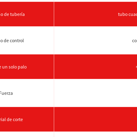
o de tubería
tubo cu
o de control
co
 un solo palo
Fuerza
ial de corte