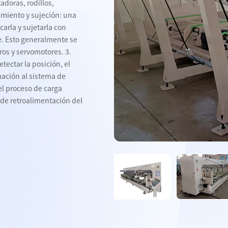
adoras, rodillos,
amiento y sujeción: una
carla y sujetarla con
te. Esto generalmente se
os y servomotores. 3.
ortadora de
Cinta transportadora de
Cinta transportadora d
tectar la posición, el
e acero
tubos de acero
tubos de acero
mación al sistema de
 el proceso de carga
de retroalimentación del
 los productos