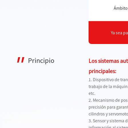
Ámbito 
Ya sea pa
Principio
Los sistemas aut
principales:
1. Dispositivo de tr
trabajo de la máquin
etc.
2. Mecanismo de posic
precisión para garan
cilindros y servomoto
3. Sensor y sistema d
información al siste