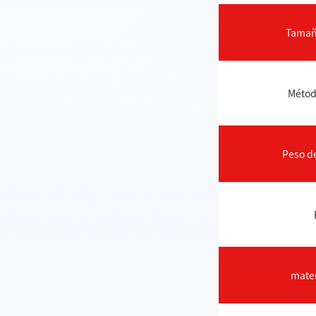
Tamañ
Métod
Peso de
mater