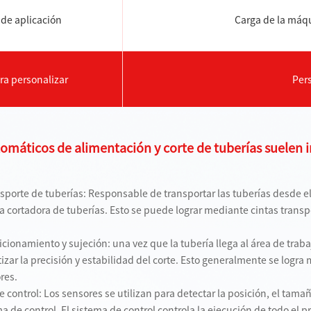
de aplicación
Carga de la máq
ra personalizar
Per
omáticos de alimentación y corte de tuberías suelen in
ansporte de tuberías: Responsable de transportar las tuberías desde 
a cortadora de tuberías. Esto se puede lograr mediante cintas transp
ionamiento y sujeción: una vez que la tubería llega al área de trabaj
tizar la precisión y estabilidad del corte. Esto generalmente se l
res.
e control: Los sensores se utilizan para detectar la posición, el tamañ
ma de control. El sistema de control controla la ejecución de todo el