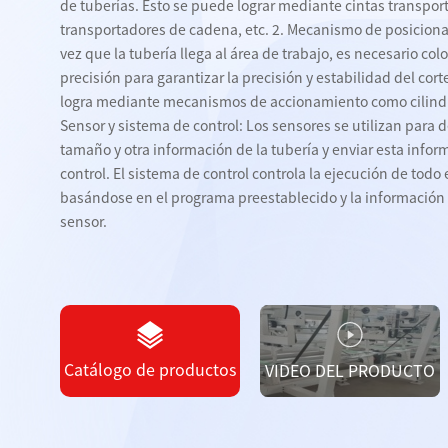
de tuberías. Esto se puede lograr mediante cintas transport
transportadores de cadena, etc. 2. Mecanismo de posicion
LÁMINA
vez que la tubería llega al área de trabajo, es necesario colo
precisión para garantizar la precisión y estabilidad del cor
Dispositivo de
logra mediante mecanismos de accionamiento como cilindr
Cinta transp
almacenamiento de
Sensor y sistema de control: Los sensores se utilizan para de
tubos d
tablero
tamaño y otra información de la tubería y enviar esta infor
control. El sistema de control controla la ejecución de todo
Equipos de carga y
basándose en el programa preestablecido y la información 
descarga de tablas.
sensor.
Ver todos
Catálogo de productos
VIDEO DEL PRODUCTO