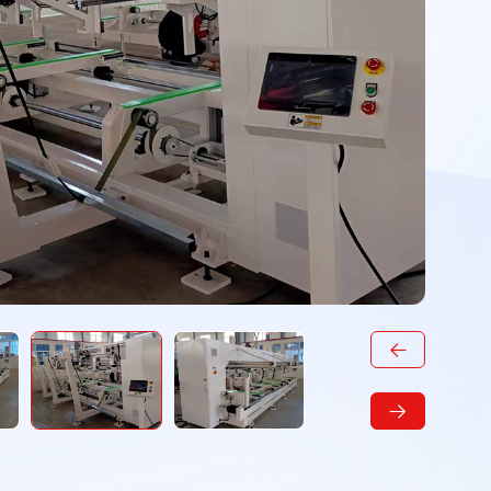
e
Paletizadora y
Paletizador de tubos de
empacadora de tubos
acero
de acero