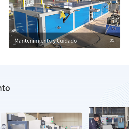
02
Instalación y Ajustes
Nuestro equipo técnico instalará y ajustará el
equipo en el sitio para garantizar una
configuración adecuada y un funcionamiento
sin problemas.
Mantenimiento y Cuidado
05
05
Mantenimiento y Cuidado
nto
Proporcionamos mantenimiento regular para
garantizar un funcionamiento eficiente y
prevenir fallos. En caso de falla, ofrecemos
servicios de reparación de emergencia para
minimizar el tiempo de inactividad.