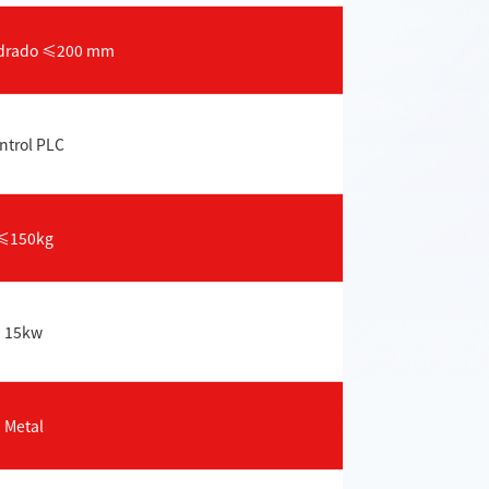
adrado ≤200 mm
ntrol PLC
≤150kg
15kw
Metal