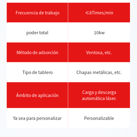
Frecuencia de trabajo
≤8Times/min
poder total
10kw
Método de adsorción
Ventosa, etc.
Tipo de tablero
Chapas metálicas, etc.
Carga y descarga
Ámbito de aplicación
automática láser.
Ya sea para personalizar
Personalizable