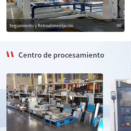
Proporcionamos mantenimiento regular para garantizar
un funcionamiento eficiente y prevenir fallos. En caso de
falla, ofrecemos servicios de reparación de emergencia
para minimizar el tiempo de inactividad.
Seguimiento y Retroalimentación
06
Centro de procesamiento
06
Seguimiento y Retroalimentación
Realizamos un seguimiento regular con los clientes para
obtener retroalimentación y resolver problemas,
utilizándola para mejorar nuestros productos y servicios.