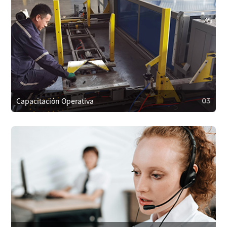
02
Instalación y Ajustes
Nuestro equipo técnico instalará y ajustará el equipo en el
sitio para garantizar una configuración adecuada y un
funcionamiento sin problemas.
Capacitación Operativa
03
03
Capacitación Operativa
Proporcionamos capacitación a los operadores para
garantizar el uso correcto, reducir fallos y también
capacitación en mantenimiento y reparaciones menores
para prolongar la vida útil del equipo.