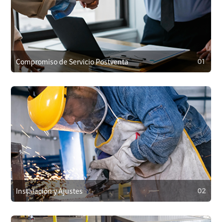
Compromiso de Servicio Postventa
01
01
Compromiso de Servicio Postventa
Cubrimos los costos de reparación dentro de la garantía
por problemas de calidad y ofrecemos soporte al cliente
24/7. Respondemos en un plazo de 4 horas para resolver
problemas rápidamente.
Instalación y Ajustes
02