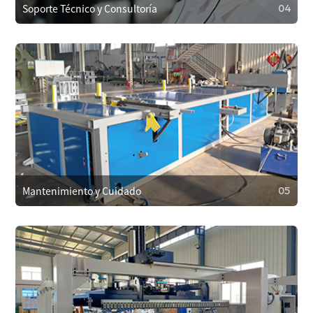
Soporte Técnico y Consultoría
04
04
Soporte Técnico y Consultoría
Los clientes pueden contactar con el soporte técnico en
cualquier momento por teléfono, correo electrónico o en
línea. Para problemas complejos, ofrecemos asistencia
remota o enviamos técnicos al sitio si es necesario.
Mantenimiento y Cuidado
05
05
Mantenimiento y Cuidado